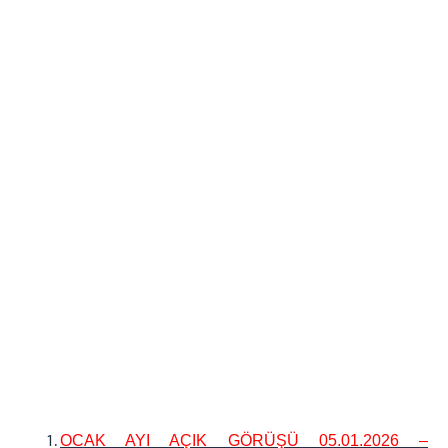
OCAK AYI AÇIK GÖRÜŞÜ 05.01.2026 –