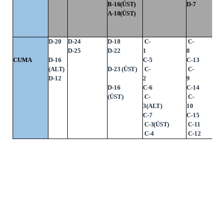
B-16(ÜST)
D-7
A-10(ÜST)
D-20
D-24
D-18
C-
C-
D-25
D-22
1
CUMA
D-16
C-5
C-13
(ALT)
D-23 (ÜST)
C-
C-
D-12
2
D-16
C-6
C-14
(ÜST)
C-
C-
3(ALT)
1
C-7
C-15
C-3(ÜST)
C-11
C-4
C-12