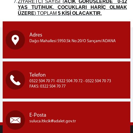
ZİYARETÇİ SAYISI (
AÇIK GÖRÜŞLERDE 0-12
YAŞ TUT/HUK. ÇOCUKLARI HARİÇ OLMAK
ÜZERE
) TOPLAM
5 KİŞİ OLACAKTIR
.
Adres
Dağcı Mahallesi 5950.Sk No:20/O Sarıçam/ADANA
Telefon
0322 504 70 71 -0322 504 70 72 - 0322 504 70 73
FAKS: 0322 504 70 77
E-Posta
suluca.ltkcik
adalet.gov.tr