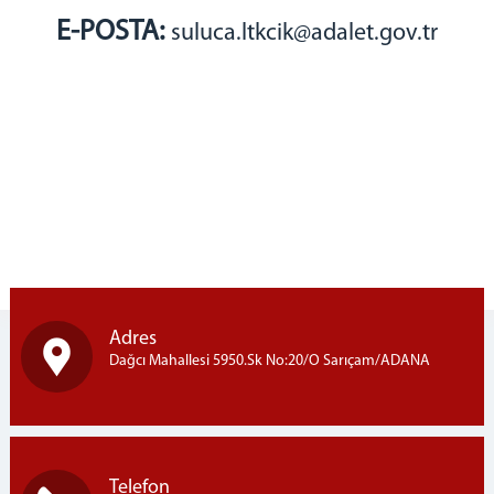
E-POSTA:
suluca.ltkcik@adalet.gov.tr
Adres
Dağcı Mahallesi 5950.Sk No:20/O Sarıçam/ADANA
Telefon