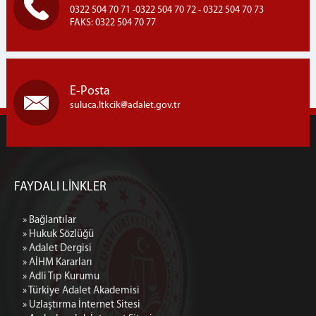
0322 504 70 71 -0322 504 70 72 - 0322 504 70 73
FAKS: 0322 504 70 77
E-Posta
suluca.ltkcik
adalet.gov.tr
FAYDALI LİNKLER
» Bağlantılar
» Hukuk Sözlüğü
» Adalet Dergisi
» AİHM Kararları
» Adli Tıp Kurumu
» Türkiye Adalet Akademisi
» Uzlaştırma İnternet Sitesi