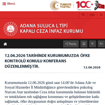
Menü
ENG
TR
ADANA SULUCA L TİPİ KAPALI CEZA İNFAZ
ADANA SULUCA L TİPİ
KAPALI CEZA İNFAZ KURUMU
KURUMU
A-
A+
Paylaş
Anasayfa
Birimler
12.06.2026 TARİHİNDE KURUMUMUZDA ÖFKE
KONTROLÜ KONULU KONFERANS
Emanet Para Birimi
DÜZENLENMİŞTİR.
12.06.2026
ACEP Görüntülü Görüşme
Emanet Eşya Birimi
Eğitim Birimi
Kurumumuzda 12.06.2026 günü saat 14.00’de Adana Aile ve
Sosyal Hizmetler İl Müdürlüğünce görevlendirilen psikolog
Ziyaret Kabul Birimi
Nurcan Atar tarafından Ceza infaz kurumunda bulunan hükümlü
Psiko-Sosyal Birimi
ve tutukluların ruh sağlığının korunması ve geliştirilmesine katkı
sağlamak, öfke duygusunun doğru anlaşılması ve yönetilmesine
Sağlık Birimi