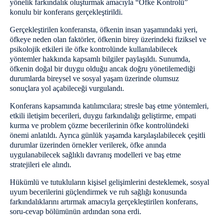
yönelik farkındalık oluşturmak amacıyla “Öfke Kontrolü”
Görüş Programları
konulu bir konferans gerçekleştirildi.
AĞUSTOS AYI AÇIK VE KAPALI GÖRÜŞ GÜNLERİ
Gerçekleştirilen konferansta, öfkenin insan yaşamındaki yeri,
TEMMUZ AYI AÇIK VE KAPALI GÖRÜŞ GÜNLERİ
öfkeye neden olan faktörler, öfkenin birey üzerindeki fiziksel ve
psikolojik etkileri ile öfke kontrolünde kullanılabilecek
HAZİRAN AYI AÇIK VE KAPALI GÖRÜŞ GÜNLERİ
yöntemler hakkında kapsamlı bilgiler paylaşıldı. Sunumda,
KURBAN BAYRAMI MÜNASEBETİYLE YAPILACAK OLAN
öfkenin doğal bir duygu olduğu ancak doğru yönetilemediği
AÇIK GÖRÜŞ GÜNLERİ
durumlarda bireysel ve sosyal yaşam üzerinde olumsuz
sonuçlara yol açabileceği vurgulandı.
19 MAYIS MÜNASEBETİYLE YAPILACAK OLAN AÇIK
GÖRÜŞ GÜNLERİ
Konferans kapsamında katılımcılara; stresle baş etme yöntemleri,
MAYIS AYI AÇIK-KAPALI GÖRÜŞ GÜNLERİ
etkili iletişim becerileri, duygu farkındalığı geliştirme, empati
23 NİSAN MÜNASEBETİYLE ÇOÇUKLAR İÇİN AÇIK
kurma ve problem çözme becerilerinin öfke kontrolündeki
GÖRÜŞ GÜNLERİ
önemi anlatıldı. Ayrıca günlük yaşamda karşılaşılabilecek çeşitli
durumlar üzerinden örnekler verilerek, öfke anında
NİSAN AYI AÇIK VE KAPALI GÖRÜŞ GÜNLERİ
uygulanabilecek sağlıklı davranış modelleri ve baş etme
Etkinlikler
stratejileri ele alındı.
18 MART ETKİNLİĞİMİZ
Hükümlü ve tutukluların kişisel gelişimlerini desteklemek, sosyal
uyum becerilerini güçlendirmek ve ruh sağlığı konusunda
İletişim
farkındalıklarını artırmak amacıyla gerçekleştirilen konferans,
soru-cevap bölümünün ardından sona erdi.